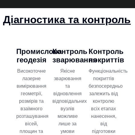
Діагностика та контроль
Промислова
Контроль
Контроль
геодезія
зварювання
покриттів
Високоточне
Якісне
Функціональність
лазерне
зварювання
покриттів
вимірювання
та
безпосередньо
геометрії,
відновлення
залежить від
розмірів та
відповідальних
контролю
взаїмного
вузлів
всіх етапах
розташування
можливе
нанесення,
вісей,
лише за
від
площин та
умови
підготовки