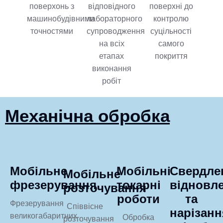
поверхонь з
відповідного
поверхні до
машинобудівними
лабораторного
контролю
точностями
супроводження
суцільності
на всіх
самого
етапах
покриття
виконання
робіт
Механічна обробка
Мобільне
Мобільні
Свердле
Мобільне
фрезерування
токарні
відновл
розточування
роботи
та
Фрезерування
Співвісне
нарізанн
великогабаритних
Обробка
розточування