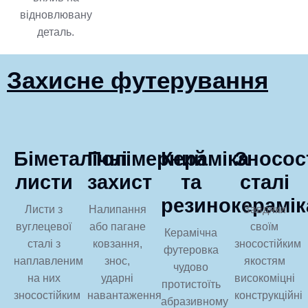
відновлювану
деталь.
Захисне футерування
Біметалічні
Полімерний
Кераміка
Зносост
листи
захист
та
сталі
резинокерамік
Листи з
Налипання
Завдяки
вуглецевої
або пагане
своїм
Керамічна
сталі з
ковзання,
зносостійким
футеровка
наплавленим
знос,
якостям
чудово
на них
ударні
високоміцні
протистоїть
зносостійким
навантаження
конструкційні
абразивному