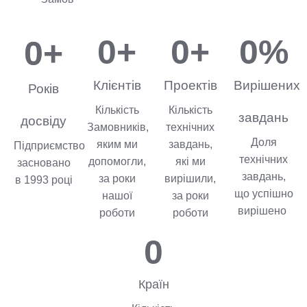
0
+
0
+
0
%
0
+
Клієнтів
Проектів
Вирішених
Років
Кількість
Кількість
завдань
досвіду
Замовників,
технічних
Доля
яким ми
завдань,
Підприємство
технічних
допомогли,
які ми
засновано
завдань,
за роки
вирішили,
в 1993 році
що успішно
нашої
за роки
вирішено
роботи
роботи
0
Країн