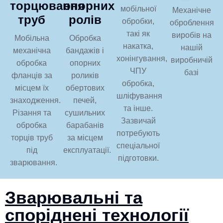
торцювання
опорних
мобільної
Механічне
труб
ролів
обробки,
оброблення
такі як
виробів на
Мобільна
Обробка
накатка,
нашій
механічна
бандажів і
хонінгування,
виробничій
обробка
опорних
ЧПУ
базі
фланців за
роликів
обробка,
місцем їх
обертових
шліфування
знаходження.
печей,
та інше.
Різання та
сушильних
Зазвичай
обробка
барабанів
потребують
торців труб
за місцем
спеціальної
під
експлуатації.
підготовки.
зварювання.
Зварювальні та
споріднені технології