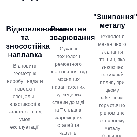
"Зшивання
металу
Відновлювальна
Ремонтне
та
зварювання
Технологія
механічного
зносостійка
Сучасні
з'єднання
наплавка
технології
тріщин, яка
ремонтного
Відновити
виключає
зварювання: від
геометрію
термічний
масивних
виробу і надати
вплив, при
навантажених
поверхні
цьому
вуглецевих
спеціальні
забезпечує
станин до міді
властивості в
герметичне
та її сплавів,
залежності від
рівноміцне
жароміцних
умов
основному
сталей та
експлуатації.
металу
чавунів.
з'єднання.