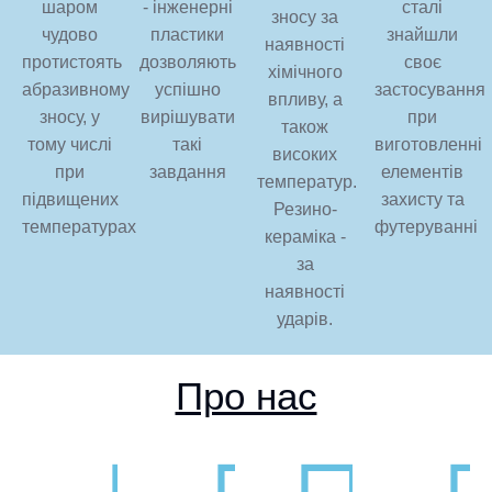
шаром
- інженерні
сталі
зносу за
чудово
пластики
знайшли
наявності
протистоять
дозволяють
своє
хімічного
абразивному
успішно
застосування
впливу, а
зносу, у
вирішувати
при
також
тому числі
такі
виготовленні
високих
при
завдання
елементів
температур.
підвищених
захисту та
Резино-
температурах
футеруванні
кераміка -
за
наявності
ударів.
Про нас