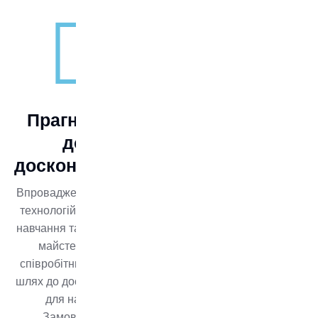
Прагнення
до
досконалості
Впровадження нових
технологій, постійне
навчання та розвиток
майстерності
співробітників - наш
шлях до досконалості
для наших
Замовників