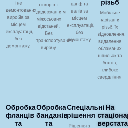
різьб
і не
цапф та
отворів з
демонтованих
валів за
додержанням
Мобільне
виробів за
місцем
міжосьових
нарізання
місцем
експлуатації,
відстаней.
різьб, їх
експлуатації,
без
Без
відновлення,
без
демонтажу.
транспортування
видалення
демонтажу.
виробу.
обламаних
шпильок та
болтів,
глибоке
свердління.
Обробка
Обробка
Спеціальні
На
фланців
бандажів
рішення
стаціон
та
та
верстата
Рішення з