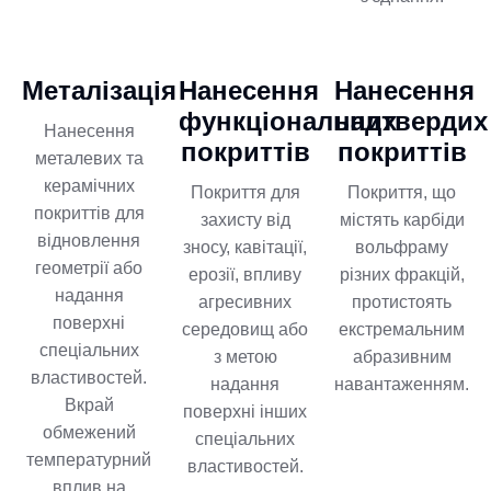
Металізація
Нанесення
Нанесення
функціональних
надтвердих
Нанесення
покриттів
покриттів
металевих та
керамічних
Покриття для
Покриття, що
покриттів для
захисту від
містять карбіди
відновлення
зносу, кавітації,
вольфраму
геометрії або
ерозії, впливу
різних фракцій,
надання
агресивних
протистоять
поверхні
середовищ або
екстремальним
спеціальних
з метою
абразивним
властивостей.
надання
навантаженням.
Вкрай
поверхні інших
обмежений
спеціальних
температурний
властивостей.
вплив на